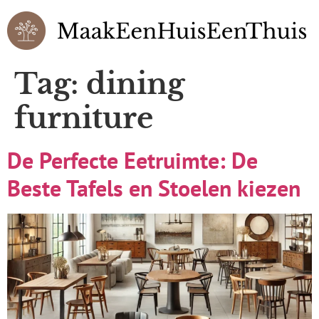
Tag:
dining
furniture
De Perfecte Eetruimte: De
Beste Tafels en Stoelen kiezen