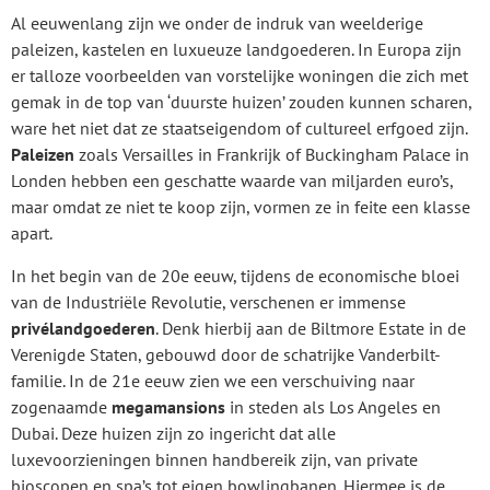
Al eeuwenlang zijn we onder de indruk van weelderige
paleizen, kastelen en luxueuze landgoederen. In Europa zijn
er talloze voorbeelden van vorstelijke woningen die zich met
gemak in de top van ‘duurste huizen’ zouden kunnen scharen,
ware het niet dat ze staatseigendom of cultureel erfgoed zijn.
Paleizen
zoals Versailles in Frankrijk of Buckingham Palace in
Londen hebben een geschatte waarde van miljarden euro’s,
maar omdat ze niet te koop zijn, vormen ze in feite een klasse
apart.
In het begin van de 20e eeuw, tijdens de economische bloei
van de Industriële Revolutie, verschenen er immense
privélandgoederen
. Denk hierbij aan de Biltmore Estate in de
Verenigde Staten, gebouwd door de schatrijke Vanderbilt-
familie. In de 21e eeuw zien we een verschuiving naar
zogenaamde
megamansions
in steden als Los Angeles en
Dubai. Deze huizen zijn zo ingericht dat alle
luxevoorzieningen binnen handbereik zijn, van private
bioscopen en spa’s tot eigen bowlingbanen. Hiermee is de